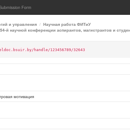
Submission Form
гий и управления
Научная работа ФИТиУ
4-й научной конференции аспирантов, магистрантов и студен
eldoc.bsuir.by/handle/123456789/32643
гровая мотивация