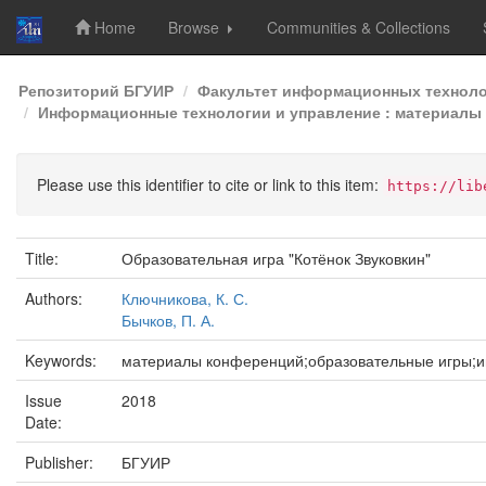
Home
Browse
Communities & Collections
Skip
Репозиторий БГУИР
Факультет информационных техноло
navigation
Информационные технологии и управление : материалы 5
Please use this identifier to cite or link to this item:
https://lib
Title:
Образовательная игра "Котёнок Звуковкин"
Authors:
Ключникова, К. С.
Бычков, П. А.
Keywords:
материалы конференций;образовательные игры;и
Issue
2018
Date:
Publisher:
БГУИР