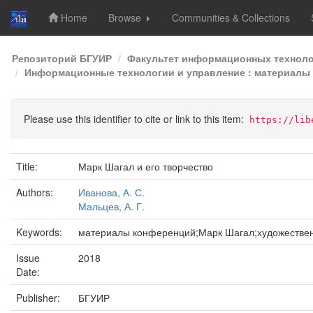
Home
Browse
Communities & Collections
Skip
Репозиторий БГУИР
Факультет информационных техноло
navigation
Информационные технологии и управление : материалы 5
Please use this identifier to cite or link to this item:
https://lib
Title:
Марк Шагал и его творчество
Authors:
Иванова, А. С.
Мальцев, А. Г.
Keywords:
материалы конференций;Марк Шагал;художествен
Issue
2018
Date:
Publisher:
БГУИР