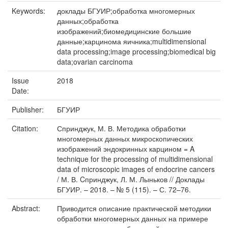
Keywords:
доклады БГУИР;обработка многомерных
данных;обработка
изображений;биомедицинские большие
данные;карцинома яичника;multidimensional
data processing;image processing;biomedical big
data;ovarian carcinoma
Issue
2018
Date:
Publisher:
БГУИР
Citation:
Спринджук, М. В. Методика обработки
многомерных данных микроскопических
изображений эндокринных карцином = A
technique for the processing of multidimensional
data of microscopic images of endocrine cancers
/ М. В. Cпринджук, Л. М. Лыньков // Доклады
БГУИР. – 2018. – № 5 (115). – С. 72–76.
Abstract:
Приводится описание практической методики
обработки многомерных данных на примере