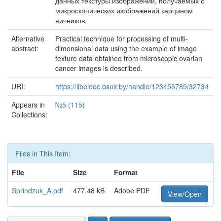
данных текстуры изображений, получаемых с
микроскопических изображений карцином
яичников.
Alternative
Practical technique for processing of multi-
abstract:
dimensional data using the example of image
texture data obtained from microscopic ovarian
cancer images is described.
URI:
https://libeldoc.bsuir.by/handle/123456789/32734
Appears in
№5 (115)
Collections:
Files in This Item:
File
Size
Format
Sprindzuk_A.pdf
477.48 kB
Adobe PDF
View/Open