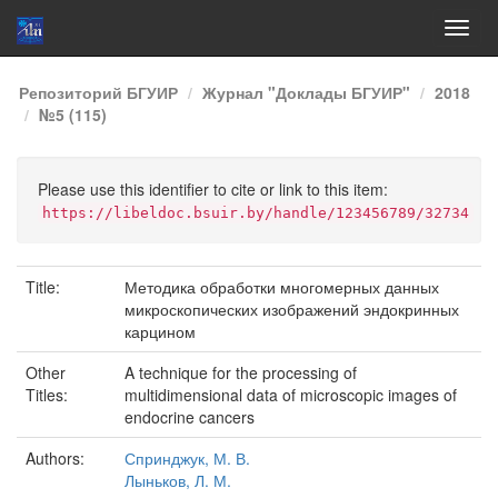
Skip
Репозиторий БГУИР
Журнал "Доклады БГУИР"
2018
navigation
№5 (115)
Please use this identifier to cite or link to this item:
https://libeldoc.bsuir.by/handle/123456789/32734
Title:
Методика обработки многомерных данных
микроскопических изображений эндокринных
карцином
Other
A technique for the processing of
Titles:
multidimensional data of microscopic images of
endocrine cancers
Authors:
Спринджук, М. В.
Лыньков, Л. М.