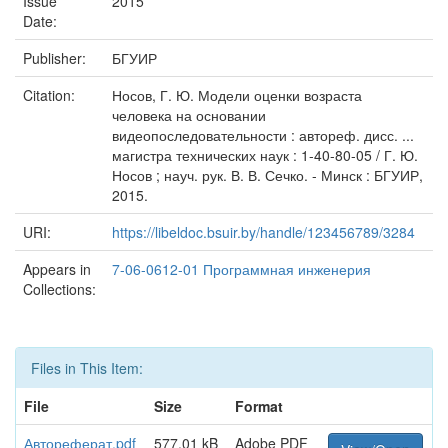
Issue
2015
Date:
Publisher:
БГУИР
Citation:
Носов, Г. Ю. Модели оценки возраста
человека на основании
видеопоследовательности : автореф. дисс. ...
магистра технических наук : 1-40-80-05 / Г. Ю.
Носов ; науч. рук. В. В. Сечко. - Минск : БГУИР,
2015.
URI:
https://libeldoc.bsuir.by/handle/123456789/3284
Appears in
7-06-0612-01 Программная инженерия
Collections:
Files in This Item:
File
Size
Format
Автореферат.pdf
577.01 kB
Adobe PDF