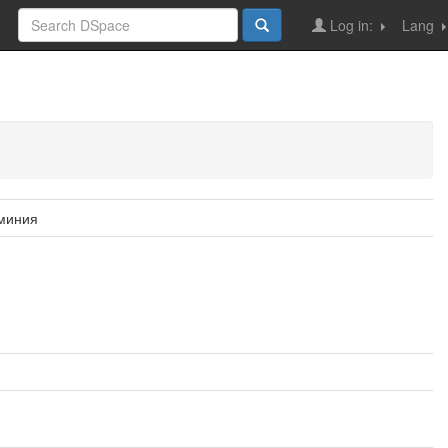
Log in:
Lang
миния