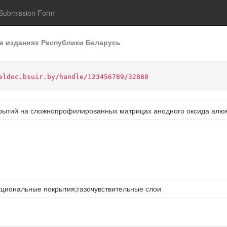
Submission Form
в изданиях Республики Беларусь
eldoc.bsuir.by/handle/123456789/32888
рытий на сложнопрофилированных матрицах анодного оксида алю
циональные покрытия;газочувствительные слои