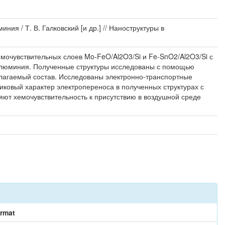
 / Т. В. Галковский [и др.] // Наноструктуры в
очувствительных слоев Mo-FeO/Al2O3/Si и Fe-SnO2/Al2O3/Si с
 алюминия. Полученные структуры исследованы с помощью
олагаемый состав. Исследованы электронно-транспортные
иковый характер электропереноса в полученных структурах с
ют хемочувствительность к присутствию в воздушной среде
rmat