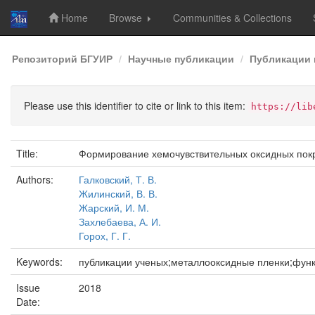
Home
Browse
Communities & Collections
Skip
Репозиторий БГУИР
Научные публикации
Публикации 
navigation
Please use this identifier to cite or link to this item:
https://lib
Title:
Формирование хемочувствительных оксидных пок
Authors:
Галковский, Т. В.
Жилинский, В. В.
Жарский, И. М.
Захлебаева, А. И.
Горох, Г. Г.
Keywords:
публикации ученых;металлооксидные пленки;функ
Issue
2018
Date: