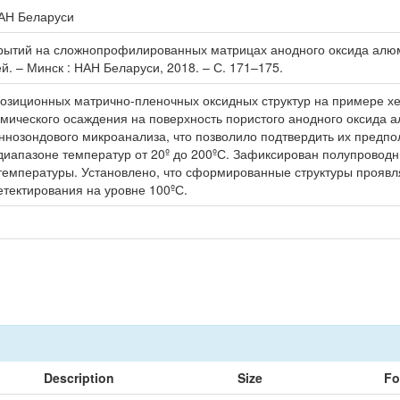
НАН Беларуси
тий на сложнопрофилированных матрицах анодного оксида алюминия
й. – Минск : НАН Беларуси, 2018. – С. 171–175.
иционных матрично-пленочных оксидных структур на примере хем
имического осаждения на поверхность пористого анодного оксида
ннозондового микроанализа, что позволило подтвердить их предп
диапазоне температур от 20º до 200ºС. Зафиксирован полупроводн
температуры. Установлено, что сформированные структуры проявля
тектирования на уровне 100ºС.
Description
Size
Fo