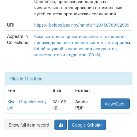
Chematica, предназначенная для вы-
числительного планирования оптимальных
путей синтеза органических соединений.
URI:
https://libeldoc.bsuir.by/handle/123456789/32909
Appears in
Компьютерное проектирование и технология
Collections:
производства электронных систем : материалы
54-ой научной конференции аспирантов,
магистрантов и студентов (2018)
Files in This Item:
File
Size
Format
Kisel_Organicheskiy.
621.62
Adobe
View/Open
pdf
kB
PDF
Show full item record
Google Scholar