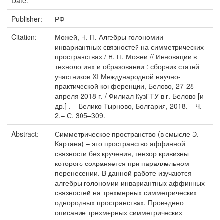
Date:
Publisher:
РФ
Citation:
Можей, Н. П. Алгебры голономии
инвариантных связностей на симметрических
пространствах / Н. П. Можей // Инновации в
технологиях и образовании : сборник статей
участников XI Международной научно-
практической конференции, Белово, 27-28
апреля 2018 г. / Филиал КузГТУ в г. Белово [и
др.] . – Велико Тырново, Болгария, 2018. – Ч.
2.– С. 305–309.
Abstract:
Симметрическое пространство (в смысле Э.
Картана) – это пространство аффинной
связности без кручения, тензор кривизны
которого сохраняется при параллельном
перенесении. В данной работе изучаются
алгебры голономии инвариантных аффинных
связностей на трехмерных симметрических
однородных пространствах. Проведено
описание трехмерных симметрических