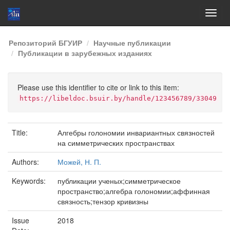
Skip
Репозиторий БГУИР
Научные публикации
navigation
Публикации в зарубежных изданиях
Please use this identifier to cite or link to this item:
https://libeldoc.bsuir.by/handle/123456789/33049
Title:
Алгебры голономии инвариантных связностей
на симметрических пространствах
Authors:
Можей, Н. П.
Keywords:
публикации ученых;симметрическое
пространство;алгебра голономии;аффинная
связность;тензор кривизны
Issue
2018