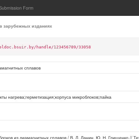
Submission Form
в зарубежных изданиях
eldoc.bsuir.by/handle/123456789/33058
амагнитных сплавов
кты нагрева;герметизация;корпуса микроблоков;пайка
локов из диамагнитных сплавов / В. Л. Ланин, Ю. Н. Грищенко // Т