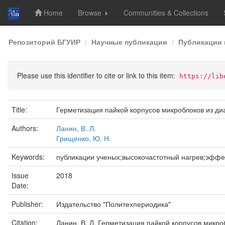
Home
Browse
Communities & Collections
Skip
Репозиторий БГУИР
Научные публикации
Публикации 
navigation
Please use this identifier to cite or link to this item:
https://lib
Title:
Герметизация пайкой корпусов микроблоков из ди
Authors:
Ланин, В. Л.
Грищенко, Ю. Н.
Keywords:
публикации ученых;высокочастотный нагрев;эффе
Issue
2018
Date:
Publisher:
Издательство "Политехпериодика"
Citation:
Ланин, В. Л. Герметизация пайкой корпусов микроб