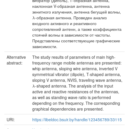
вибратор (диполь), Т-образная антенна,
наклонная V-образная антенна, антенна
зенитного излучения, антенна бегущей волны,
λ-образная антенна. Проведен анализ
входного активного и реактивного
сопротивлений антенн, а также коэффициента
стоячей волны в зависимости от частоты.
Представлены соответствующие графические
зависимости.
Alternative
The study results of parameters of main high-
abstract:
frequency range mobile antennas are presented:
whip antenna, sloping wire antenna, inverted V
symmetrical vibrator (dipole), T-shaped antenna,
sloping V antenna, NVIS, traveling wave antenna,
λ-shaped antenna. The analysis of the input
active and reactive resistances of the antennas,
as well as standing wave ratio is performed
depending on the frequency. The corresponding
graphical dependencies are presented.
URI:
https://libeldoc.bsuir.by/handle/123456789/33115