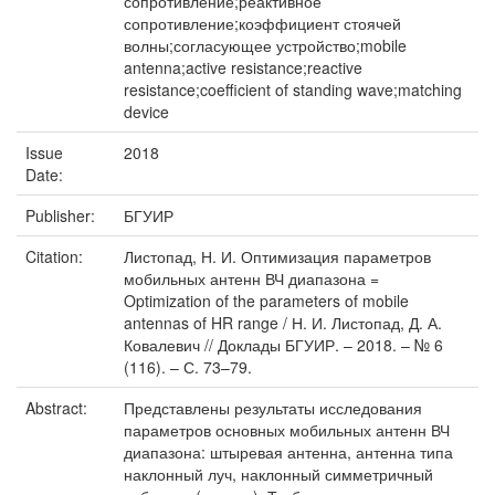
сопротивление;реактивное
сопротивление;коэффициент стоячей
волны;согласующее устройство;mobile
antenna;active resistance;reactive
resistance;coefficient of standing wave;matching
device
Issue
2018
Date:
Publisher:
БГУИР
Citation:
Листопад, Н. И. Оптимизация параметров
мобильных антенн ВЧ диапазона =
Optimization of the parameters of mobile
antennas of HR range / Н. И. Листопад, Д. А.
Ковалевич // Доклады БГУИР. – 2018. – № 6
(116). – С. 73–79.
Abstract:
Представлены результаты исследования
параметров основных мобильных антенн ВЧ
диапазона: штыревая антенна, антенна типа
наклонный луч, наклонный симметричный