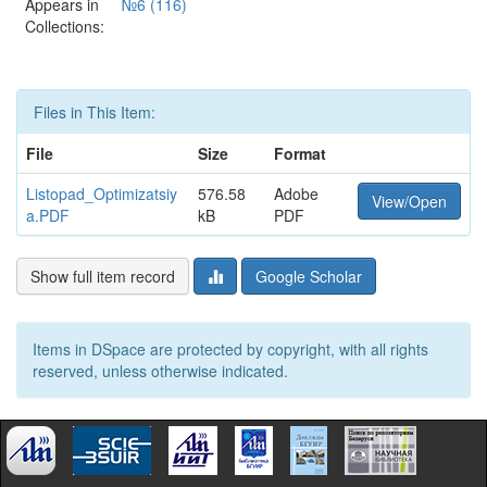
Appears in
№6 (116)
Collections:
Files in This Item:
File
Size
Format
Listopad_Optimizatsiy
576.58
Adobe
View/Open
a.PDF
kB
PDF
Show full item record
Google Scholar
Items in DSpace are protected by copyright, with all rights
reserved, unless otherwise indicated.