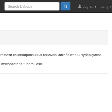
Log in:
Lang
нтности секвенированных геномов микобактерии туберкулеза
 mycobacteria tuberculosis