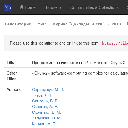
Home
Browse
Communities & Collections
Skip
Репозиторий БГУИР
Журнал "Доклады БГУИР"
2018
navigation
Please use this identifier to cite or link to this item:
https://lib
Title:
Программно-вычислительный комплекс «Окунь-2» 
Other
«Okun-2» software-computing complex for calculating
Titles:
Authors:
Спринджук, М. В.
Титов, Л. П.
Слизень, В. В.
Скрягин, А. Е.
Скрягина, Е. М.
Залуцкая, О. М.
Кончиц, А. П.