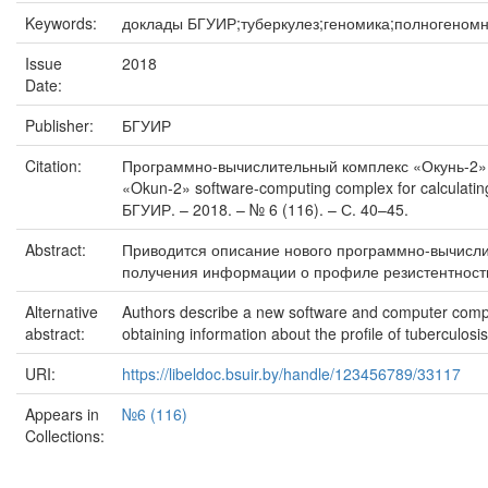
Keywords:
доклады БГУИР;туберкулез;геномика;полногеномное
Issue
2018
Date:
Publisher:
БГУИР
Citation:
Программно-вычислительный комплекс «Окунь-2» 
«Okun-2» software-computing complex for calculating
БГУИР. – 2018. – № 6 (116). – С. 40–45.
Abstract:
Приводится описание нового программно-вычисли
получения информации о профиле резистентности
Alternative
Authors describe a new software and computer compl
abstract:
obtaining information about the profile of tuberculosi
URI:
https://libeldoc.bsuir.by/handle/123456789/33117
Appears in
№6 (116)
Collections: