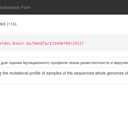
Submission Form
№6 (116)
eldoc.bsuir.by/handle/123456789/33117
для оценки мутационного профиля генов резистентности и вируле
 the mutational profile of samples of the sequenced whole genomes of