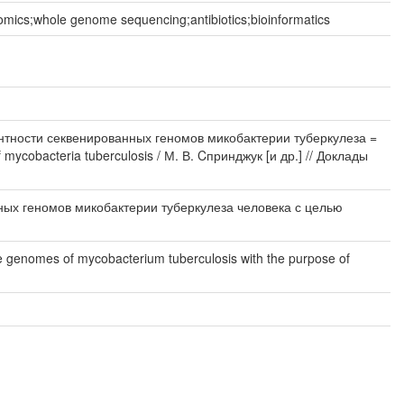
s;whole genome sequencing;antibiotics;bioinformatics
нтности секвенированных геномов микобактерии туберкулеза =
 mycobacteria tuberculosis / М. В. Cпринджук [и др.] // Доклады
ых геномов микобактерии туберкулеза человека с целью
e genomes of mycobacterium tuberculosis with the purpose of