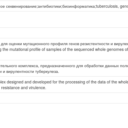
 секвенирование;антибиотики;биоинформатика;tuberculosis, genomic
для оценки мутационного профиля генов резистентности и вируле
 the mutational profile of samples of the sequenced whole genomes of
тельного комплекса, предназначенного для обработки данных полн
 и вирулентности туберкулеза.
ex designed and developed for the processing of the data of the whol
s resistance and virulence.