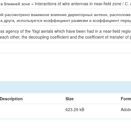
лижней зоне = Interactions of wire antennas in near-field zone / С.
й рассмотрено взаимное влияние директорных антенн, расположенн
на друга, используется коэффициент развязки и коэффициент пере
ss agency of the Yagi aerials which have been had in a near-field regio
ach other, the decoupling coefficient and the coefficient of transfer of
Description
Size
Form
623.29 kB
Adob