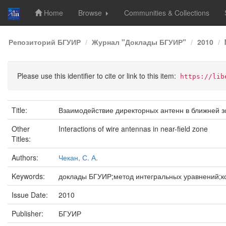
Home
Browse
Communities & Collections
Skip
Репозиторий БГУИР
Журнал "Доклады БГУИР"
2010
navigation
Please use this identifier to cite or link to this item:
https://lib
Title:
Взаимодействие директорных антенн в ближней з
Other
Interactions of wire antennas in near-field zone
Titles:
Authors:
Чекан, С. А.
Keywords:
доклады БГУИР;метод интегральных уравнений;к
Issue Date:
2010
Publisher:
БГУИР