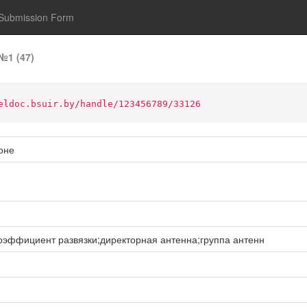
Submission Form
№1 (47)
eldoc.bsuir.by/handle/123456789/33126
оне
оэффициент развязки;директорная антенна;группа антенн