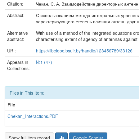
Citation:
Чекан, С. А. Взаимодействие директорных антенн в б
Abstract:
С использованием метода интегральных уравнени
характеризующего степень влияния антенн друг 
Alternative
With use of a method of the integrated equations cro
abstract:
characterising extent of agency of antennas against e
URI:
https://libeldoc.bsuir.by/handle/123456789/33126
Appears in
№1 (47)
Collections:
Files in This Item:
File
Chekan_Interactions.PDF
Show full item record
Google Scholar