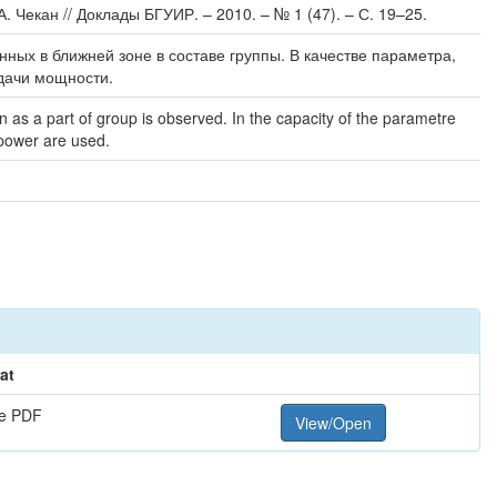
 А. Чекан // Доклады БГУИР. – 2010. – № 1 (47). – С. 19–25.
ых в ближней зоне в составе группы. В качестве параметра,
дачи мощности.
n as a part of group is observed. In the capacity of the parametre
 power are used.
at
e PDF
View/Open