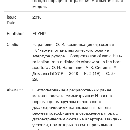
окно;коэффициент отражения;математическая
модель
Issue
2010
Date:
Publisher:
БГУИР
Citation:
Наранович, О. И. Компенсация отражения
H01-волны от диэлектрического окна на
апертуре рупора = Compensation of wave H01-
reflection from a dielectric window on to the horn
aperture / О. И. Наранович, А. К. Синицын //
Доклады БГУИР. – 2010. – № 3 (49). – С. 24–
29.
Abstract:
С использованием разработанных ранее
методов расчета симметричных Н-волн в
нерегулярном круглом волноводе с
диэлектрическими вставками выполнены
расчеты коэффициента отражения рупора с
диэлектрическим окном на апертуре. Найдены
условия, при которых за счет правильного