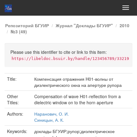
Skip
Репозиторий БГУИР
Журнал "Доклады БГУИР"
2010
navigation
№3 (49)
Please use this identifier to cite or link to this item:
https://libeldoc.bsuir.by/handle/123456789/33219
Title:
Компенсация отражения H01-волны от
диэлектрического окна на апертуре рупора
Other
Compensation of wave H01-reflection from a
Titles:
dielectric window on to the horn aperture
Authors:
Наранович, О. И.
Синицын, А. К.
Keywords:
доклады БГУИР;рупор;диэлектрическое