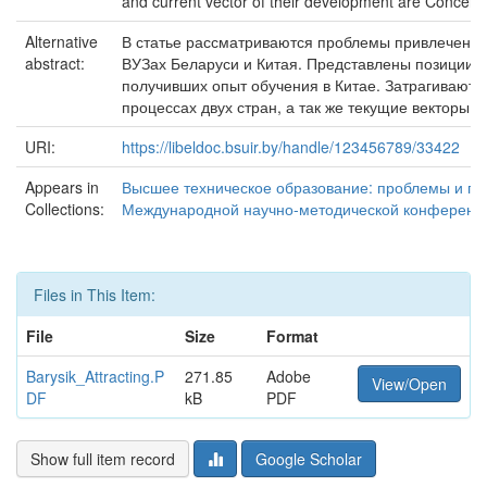
and current vector of their development are Concern
Alternative
В статье рассматриваются проблемы привлечения
abstract:
ВУЗах Беларуси и Китая. Представлены позиции п
получивших опыт обучения в Китае. Затрагиваютс
процессах двух стран, а так же текущие векторы и
URI:
https://libeldoc.bsuir.by/handle/123456789/33422
Appears in
Высшее техническое образование: проблемы и пут
Collections:
Международной научно-методической конференци
Files in This Item:
File
Size
Format
Barysik_Attracting.P
271.85
Adobe
View/Open
DF
kB
PDF
Show full item record
Google Scholar