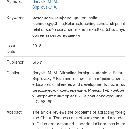
Authors:
Barysik, M. M.
Shpilevsky, A.
Keywords:
материалы конференций;education,
technology;China;Belarus;teaching;scholarships;inte
relations;образование;технологии;Китай;Беларус
обмен;взаимоотношения
Issue
2018
Date:
Publisher:
БГУИР
Citation:
Barysik, M. M. Attracting foreign students to Belarus:
Shpilevsky // Высшее техническое образование : п
education: challendes and developments : матери
методической конференции, Минск, 1–2 ноября 20
университет информатики и радиоэлектроники ; редк
– С. 58–60.
Abstract:
The article reviews the problems of attracting foreign 
and China. The positions of a teacher and a student
in China are presented. Important differences in the 