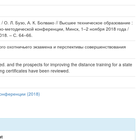
О. Л. Бузо, А. К. Болвако // Высшее техническое образование :
чно-методической конференции, Минск, 1–2 ноября 2018 года /
018. – С. 64–66.
го охотничьего экзамена и перспективы совершенствования
. and the prospects for improving the distance training for a state
ting certificates have been reviewed.
конференции (2018)
at