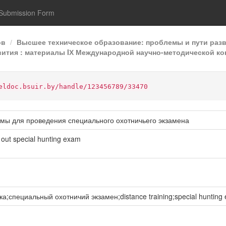
Submission Form
ов
Высшее техническое образование: проблемы и пути раз
ития : материалы IХ Международной научно-методической ко
eldoc.bsuir.by/handle/123456789/33470
мы для проведения специального охотничьего экзамена
g out special hunting exam
специальный охотничий экзамен;distance training;special hunting