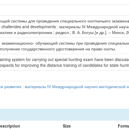
щей системы для проведения специального охотничьего экзамена / 
n: challendes and developments : материалы IХ Международной нау
ики и радиоэлектроники ; редкол.: В. А. Богуш [и др.]. – Минск, 2
 экзаменационно- обучающей системы при проведения специально
получение государственного удостоверения на право охоты.
aining system for carrying out special hunting exam have been discussed
prospects for improving the distance training of candidates for state hun
ти развития : материалы IХ Международной научно-методической 
escription
Size
Form