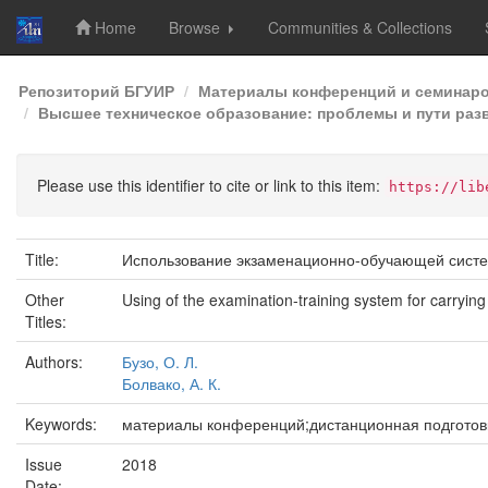
Home
Browse
Communities & Collections
Skip
Репозиторий БГУИР
Материалы конференций и семинар
navigation
Высшее техническое образование: проблемы и пути разв
Please use this identifier to cite or link to this item:
https://lib
Title:
Использование экзаменационно-обучающей систе
Other
Using of the examination-training system for carryin
Titles:
Authors:
Бузо, О. Л.
Болвако, А. К.
Keywords:
материалы конференций;дистанционная подготовка;
Issue
2018
Date: