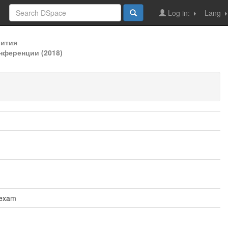
Log in:
Lang
вития
нференции (2018)
 exam