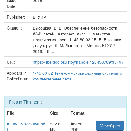
Issue
2018
Date:
Publisher:
БГУИР
Citation:
Высоцкая, В. В. Обеспечение безопасности
Wi-Fi сетей : автореф. дисс. ... магистра
технических наук : 1–45 80 02 / В. В. Высоцкая
; науч. рук. Л. М. Лыньков. - Минск : БГУИР,
2018. - 8 с.
URI:
https://libeldoc.bsuir.by/handle/123456789/33497
Appears in
1-45 80 02 Телекоммуникационные системы и
Collections:
компьютерные сети
Files in This Item:
File
Size
Format
m_avt_Visockaya.pd
232.8
Adobe
View/Open
f
kB
PDF