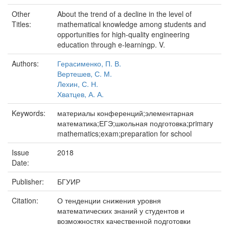
Other
About the trend of a decline in the level of
Titles:
mathematical knowledge among students and
opportunities for high-quality engineering
education through e-learningp. V.
Authors:
Герасименко, П. В.
Вертешев, С. М.
Лехин, С. Н.
Хватцев, А. А.
Keywords:
материалы конференций;элементарная
математика;ЕГЭ;школьная подготовка;primary
mathematics;exam;preparation for school
Issue
2018
Date:
Publisher:
БГУИР
Citation:
О тенденции снижения уровня
математических знаний у студентов и
возможностях качественной подготовки