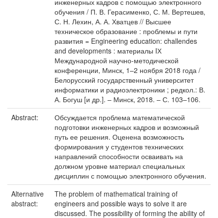
инженерных кадров с помощью электронного
обучения / П. В. Герасименко, С. М. Вертешев,
С. Н. Лехин, А. А. Хватцев // Высшее
техническое образование : проблемы и пути
развития = Engineering education: challendes
and developments : материалы IХ
Международной научно-методической
конференции, Минск, 1–2 ноября 2018 года /
Белорусский государственный университет
информатики и радиоэлектроники ; редкол.: В.
А. Богуш [и др.]. – Минск, 2018. – С. 103–106.
Abstract:
Обсуждается проблема математической
подготовки инженерных кадров и возможный
путь ее решения. Оценена возможность
формирования у студентов технических
направлений способности осваивать на
должном уровне материал специальных
дисциплин с помощью электронного обучения.
Alternative
The problem of mathematical training of
abstract:
engineers and possible ways to solve it are
discussed. The possibility of forming the ability of