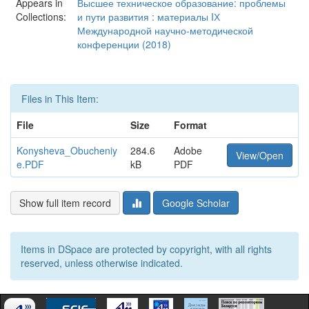
Appears in
Высшее техническое образование: проблемы
Collections:
и пути развития : материалы IХ
Международной научно-методической
конференции (2018)
Files in This Item:
File
Size
Format
Konysheva_Obucheniy
284.6
Adobe
View/Open
e.PDF
kB
PDF
Show full item record
Google Scholar
Items in DSpace are protected by copyright, with all rights
reserved, unless otherwise indicated.