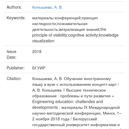
Authors:
Конышева, А. В.
Keywords:
материалы конференций;принцип
наглядности;познавательная
деятельность;визуализация знаний;the
principle of visibility;cognitive activity;knowledge
visualization
Issue
2018
Date:
Publisher:
БГУИР
Citation:
Конышева, А. В. Обучение иностранному
языку в вузе с использованием концепт-карт /
А. В. Конышева // Высшее техническое
образование : проблемы и пути развития =
Engineering education: challendes and
developments : материалы IХ Международной
научно-методической конференции, Минск, 1–
2 ноября 2018 года / Белорусский
государственный университет информатики и