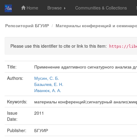
Home
Browse
Communities & Collections
Skip
Репозиторий БГУИР
Материалы конференций и семинар
navigation
Please use this identifier to cite or link to this item:
https://lib
Title:
Применение адаптивного сигнатурного анализа д
Authors:
Мусин, С. Б.
Базылев, Е. Н.
Иванюк, А. А.
Keywords:
материалы конференций;сигнатурный анализ;микр
Issue
2011
Date:
Publisher:
БГУИР