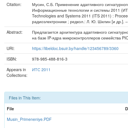
Citation:
Мусин, С.Б. Применение адаптивного сигнатурного 
Информационные технологии и системы 2011 (ИТС 
Technologies and Systems 2011 (ITS 2011) : Proce
радиоэлектроники ; редкол.: Л. Ю. Шилин [и др.]. 
Abstract:
Предлагается архитектура адаптивного сигнатурн
на базе IP-ядра микроконтроллеров семейства PI
URI:
https://libeldoc.bsuir.by/handle/123456789/3360
ISBN:
978-985-488-816-3
Appears in
ИТС 2011
Collections:
Files in This Item:
File
D
Musin_Primeneniye.PDF