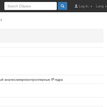
Log in:
Lang
11
ый анализ;микроконтроллерные IP-ядра