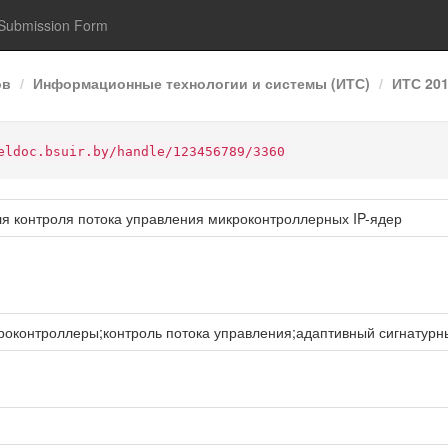
Submission Form
ов
Информационные технологии и системы (ИТС)
ИТС 20
eldoc.bsuir.by/handle/123456789/3360
ля контроля потока управления микроконтроллерных IP-ядер
оконтроллеры;контроль потока управления;адаптивный сигнатурн