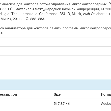
анализа для контроля потока управления микроконтроллерных IP-яде
2011) : материалы международной научной конференции, БГУИР, Ми
eding of The International Conference, BSUIR, Minsk, 26th October 
– Минск, 2011. – C. 282–283.
ого анализатора для контроля памяти программ микроконтроллеров
C16.
escription
Size
Forma
517.87 kB
Adob