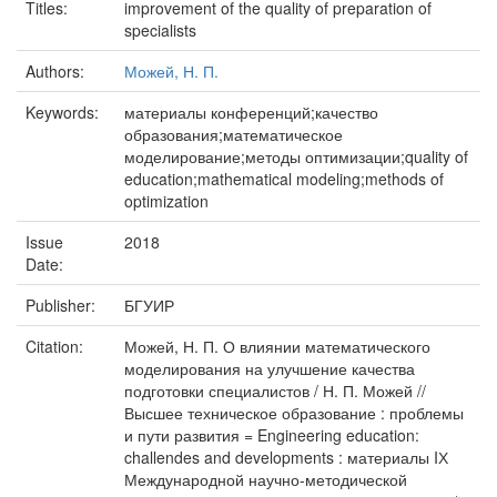
Titles:
improvement of the quality of preparation of
specialists
Authors:
Можей, Н. П.
Keywords:
материалы конференций;качество
образования;математическое
моделирование;методы оптимизации;quality of
education;mathematical modeling;methods of
optimization
Issue
2018
Date:
Publisher:
БГУИР
Citation:
Можей, Н. П. О влиянии математического
моделирования на улучшение качества
подготовки специалистов / Н. П. Можей //
Высшее техническое образование : проблемы
и пути развития = Engineering education:
challendes and developments : материалы IХ
Международной научно-методической