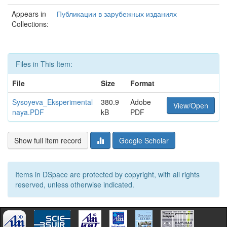
Appears in
Публикации в зарубежных изданиях
Collections:
Files in This Item:
File
Size
Format
Sysoyeva_Eksperimental
380.9
Adobe
View/Open
naya.PDF
kB
PDF
Show full item record
Google Scholar
Items in DSpace are protected by copyright, with all rights
reserved, unless otherwise indicated.