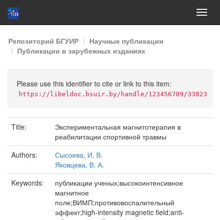
Skip
Репозиторий БГУИР
Научные публикации
navigation
Публикации в зарубежных изданиях
Please use this identifier to cite or link to this item:
https://libeldoc.bsuir.by/handle/123456789/33823
Title:
Экспериментальная магнитотерапия в
реабилитации спортивной травмы
Authors:
Сысоева, И. В.
Яковцева, В. А.
Keywords:
публикации ученых;высокоинтенсивное
магнитное
поле;ВИМП;противовоспалительный
эффект;high-intensity magnetic field;anti-