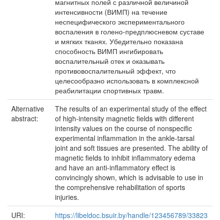
магнитных полей с различной величиной
интенсивности (ВИМП) на течение
неспецифического экспериментального
воспаления в голено-предплюсневом суставе
и мягких тканях. Убедительно показана
способность ВИМП ингибировать
воспалительный отек и оказывать
противовоспалительный эффект, что
целесообразно использовать в комплексной
реабилитации спортивных травм.
Alternative
The results of an experimental study of the effect
abstract:
of high-intensity magnetic fields with different
intensity values on the course of nonspecific
experimental inflammation in the ankle-tarsal
joint and soft tissues are presented. The ability of
magnetic fields to inhibit inflammatory edema
and have an anti-inflammatory effect is
convincingly shown, which is advisable to use in
the comprehensive rehabilitation of sports
injuries.
URI:
https://libeldoc.bsuir.by/handle/123456789/33823