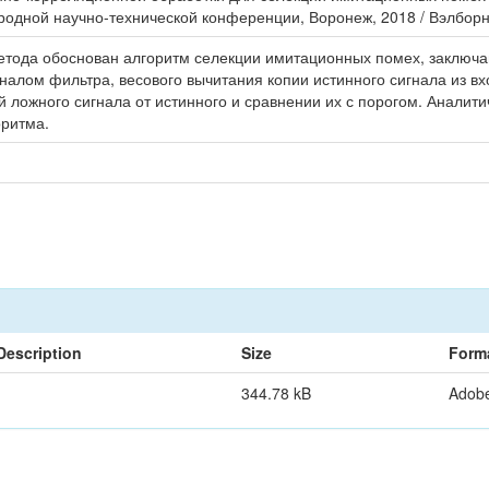
родной научно-технической конференции, Воронеж, 2018 / Вэлборн. 
етода обоснован алгоритм селекции имитационных помех, заключ
гналом фильтра, весового вычитания копии истинного сигнала из в
ий ложного сигнала от истинного и сравнении их с порогом. Анал
оритма.
Description
Size
Form
344.78 kB
Adob