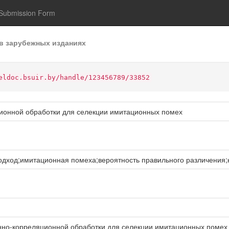
Submission Form
в зарубежных изданиях
eldoc.bsuir.by/handle/123456789/33852
онной обработки для селекции имитационных помех
дход;имитационная помеха;вероятность правильного различения;
о-корреляционной обработки для селекции имитационных помех / С