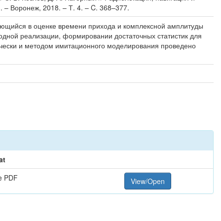
– Воронеж, 2018. – Т. 4. – C. 368–377.
ающийся в оценке времени прихода и комплексной амплитуды
ходной реализации, формировании достаточных статистик для
итически и методом имитационного моделирования проведено
at
e PDF
View/Open