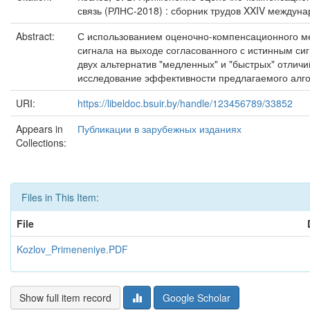
связь (РЛНС-2018) : сборник трудов XXIV междуна
Abstract:
С использованием оценочно-компенсационного м
сигнала на выходе согласованного с истинным си
двух альтернатив "медленных" и "быстрых" отлич
исследование эффективности предлагаемого алг
URI:
https://libeldoc.bsuir.by/handle/123456789/33852
Appears in
Публикации в зарубежных изданиях
Collections:
Files in This Item:
File
Kozlov_Primeneniye.PDF
Show full item record
Google Scholar