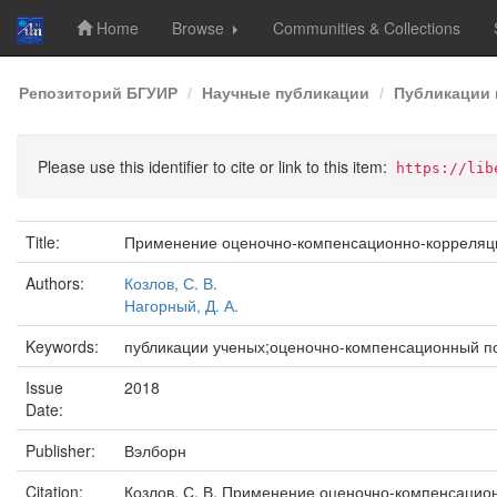
Home
Browse
Communities & Collections
Skip
Репозиторий БГУИР
Научные публикации
Публикации 
navigation
Please use this identifier to cite or link to this item:
https://lib
Title:
Применение оценочно-компенсационно-корреляци
Authors:
Козлов, С. В.
Нагорный, Д. А.
Keywords:
публикации ученых;оценочно-компенсационный по
Issue
2018
Date:
Publisher:
Вэлборн
Citation:
Козлов, С. В. Применение оценочно-компенсационн