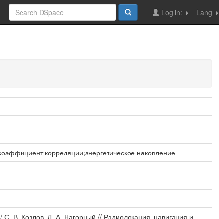
Log in:
Lang
коэффициент корреляции;энергетическое накопление
. В. Козлов, Д. А. Нагорный // Радиолокация, навигация и