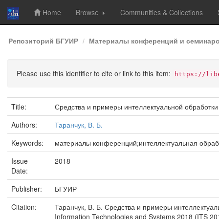
Home
Browse
Communities & Collections
Skip
Репозиторий БГУИР
Материалы конференций и семинар
navigation
Please use this identifier to cite or link to this item:
https://lib
Title:
Средства и примеры интеллектуальной обработки
Authors:
Таранчук, В. Б.
Keywords:
материалы конференций;интеллектуальная обраб
Issue
2018
Date:
Publisher:
БГУИР
Citation:
Таранчук, В. Б. Средства и примеры интеллектуал
Information Technologies and Systems 2018 (ITS 