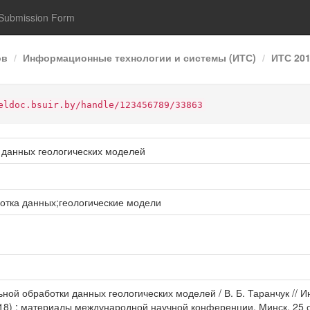
Submission Form
ов
Информационные технологии и системы (ИТС)
ИТС 20
eldoc.bsuir.by/handle/123456789/33863
 данных геологических моделей
отка данных;геологические модели
ьной обработки данных геологических моделей / В. Б. Таранчук /
2018) : материалы международной научной конференции, Минск, 25 о