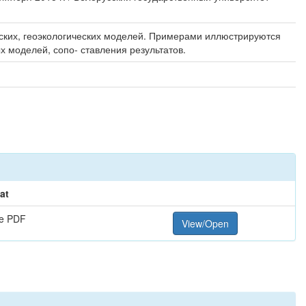
ских, геоэкологических моделей. Примерами иллюстрируются
 моделей, сопо- ставления результатов.
at
e PDF
View/Open