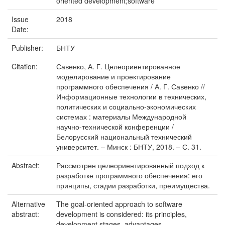
oriented development;software
Issue
2018
Date:
Publisher:
БНТУ
Citation:
Савенко, А. Г. Целеориентированное
моделирование и проектирование
программного обеспечения / А. Г. Савенко //
Информационные технологии в технических,
политических и социально-экономических
системах : материалы Международной
научно-технической конференции /
Белорусский национальный технический
университет. – Минск : БНТУ, 2018. – С. 31.
Abstract:
Рассмотрен целеориентированный подход к
разработке программного обеспечения: его
принципы, стадии разработки, преимущества.
Alternative
The goal-oriented approach to software
abstract:
development is considered: its principles,
development stages, advantages.