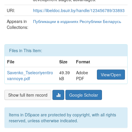
URI:
https://libeldoc.bsuir.by/handle/123456789/33893
Appears in
Публикации в изданиях Республики Беларусь
Collections:
Files in This Item:
File
Size
Format
Savenko_Tseleoriyentiro
49.39
Adobe
View/Open
vannoye.pdf
kB
PDF
Show full item record
Google Scholar
Items in DSpace are protected by copyright, with all rights
reserved, unless otherwise indicated.