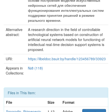
основе построения моделей искусственных
нейронных сетей для обеспечения
функционирования интеллектуальных систем
поддержки принятия решений в режиме
реального времени.
Alternative
A research direction in the field of controllable
abstract:
technological systems based on construction of
artificial neural network models for functioning of
intellectual real-time decision support systems is
proposed.
URI:
https://libeldoc.bsuir.by/handle/123456789/33923
Appears in
№8 (118)
Collections:
Files in This Item:
File
Size
Format
Smorodin_Primeneniy
1.12
Adobe