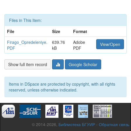
Files in This Item:
File
Size
Format
Firago_Opredeleniye.
639.76
Adobe
View/Open
PDF
kB
PDF
Show full item record
Google Scholar
Items in DSpace are protected by copyright, with all rights
reserved, unless otherwise indicated.
© 2014-2026,
Библиотека БГУИР
-
Обратная связь