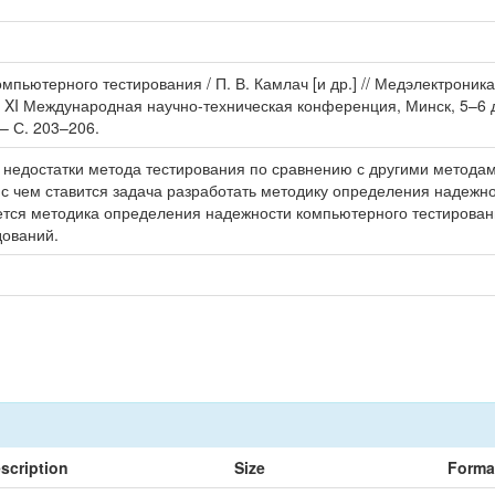
пьютерного тестирования / П. В. Камлач [и др.] // Медэлектроник
й XI Международная научно-техническая конференция, Минск, 5–6 д
– С. 203–206.
 недостатки метода тестирования по сравнению с другими метода
 с чем ставится задача разработать методику определения надежн
ется методика определения надежности компьютерного тестирован
дований.
scription
Size
Forma