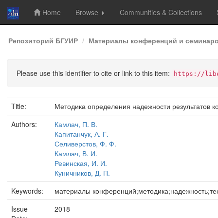
Home
Browse
Communities & Collections
Skip
Репозиторий БГУИР
Материалы конференций и семинар
navigation
Please use this identifier to cite or link to this item:
https://lib
Title:
Методика определения надежности результатов к
Authors:
Камлач, П. В.
Капитанчук, А. Г.
Селиверстов, Ф. Ф.
Камлач, В. И.
Ревинская, И. И.
Куничников, Д. П.
Keywords:
материалы конференций;методика;надежность;те
Issue
2018