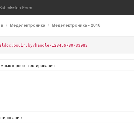
Submission Form
ов
Медэлектроника
Медэлектроника - 2018
eldoc.bsuir.by/handle/123456789/33983
омпьютерного тестирования
стирование