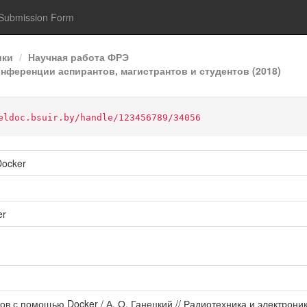
Submission Form
ики
Научная работа ФРЭ
онференции аспирантов, магистрантов и студентов (2018)
eldoc.bsuir.by/handle/123456789/34056
Docker
er
ов с помощью Docker / А. О. Ганецкий // Радиотехника и электрон