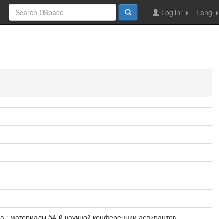
Log in:
Lang
ика : материалы 54-й научной конференции аспирантов,