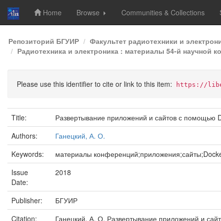
Home
Browse
Communities & Collections
Skip
Репозиторий БГУИР
Факультет радиотехники и электрон
navigation
Радиотехника и электроника : материалы 54-й научной к
Please use this identifier to cite or link to this item:
https://lib
Title:
Развертывание приложений и сайтов с помощью 
Authors:
Ганецкий, А. О.
Keywords:
материалы конференций;приложения;сайты;Dock
Issue
2018
Date:
Publisher:
БГУИР
Citation:
Ганецкий, А. О. Развертывание приложений и сайт