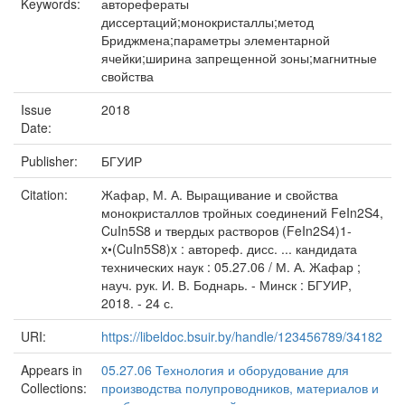
Keywords:
авторефераты
диссертаций;монокристаллы;метод
Бриджмена;параметры элементарной
ячейки;ширина запрещенной зоны;магнитные
свойства
Issue
2018
Date:
Publisher:
БГУИР
Citation:
Жафар, М. А. Выращивание и свойства
монокристаллов тройных соединений FeIn2S4,
CuIn5S8 и твердых растворов (FeIn2S4)1-
x•(CuIn5S8)x : автореф. дисс. ... кандидата
технических наук : 05.27.06 / М. А. Жафар ;
науч. рук. И. В. Боднарь. - Минск : БГУИР,
2018. - 24 с.
URI:
https://libeldoc.bsuir.by/handle/123456789/34182
Appears in
05.27.06 Технология и оборудование для
Collections:
производства полупроводников, материалов и