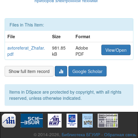
приборов электронной техники
Files in This Item:
File
Size
Format
avtoreferat_Zhafar.
981.85
Adobe
View/Open
pdf
kB
PDF
Show full item record
Google Scholar
Items in DSpace are protected by copyright, with all rights
reserved, unless otherwise indicated.
© 2014-2026,
Библиотека БГУИР
-
Обратная связь