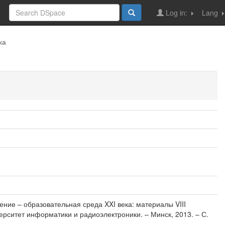
Log in:
Lang
ка
ение – образовательная среда XXI века: материалы VIII
рситет информатики и радиоэлектроники. – Минск, 2013. – С.