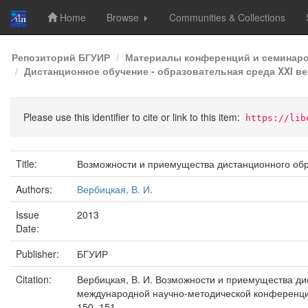
Home
Browse
Communities & Collections
Skip
Репозиторий БГУИР
Материалы конференций и семинар
navigation
Дистанционное обучение - образовательная среда XXI век
Please use this identifier to cite or link to this item:
https://lib
Title:
Возможности и приемущества дистанционного об
Authors:
Вербицкая, В. И.
Issue
2013
Date:
Publisher:
БГУИР
Citation:
Вербицкая, В. И. Возможности и приемущества дис
международной научно-методической конференции,
150–151.