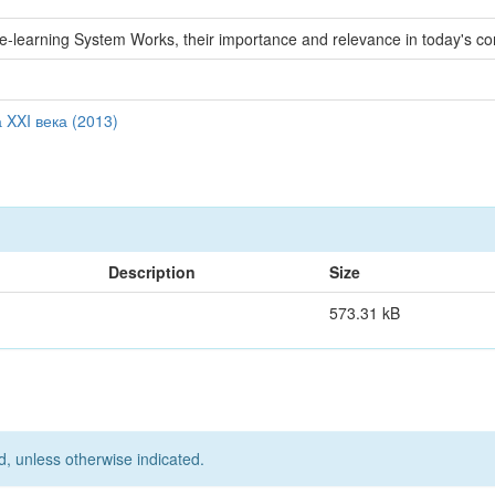
e-learning System Works, their importance and relevance in today's cond
XXI века (2013)
Description
Size
573.31 kB
d, unless otherwise indicated.