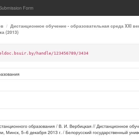
Submission Form
ов
Дистанционное обучение - образовательная среда XXI ве
а (2013)
eldoc.bsuir.by/handle/123456789/3434
разования
танционного образования / В. И. Вербицкая // Дистанционное обуч
 Минск, 5–6 декабря 2013 г. / Белорусский государственный униве