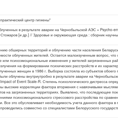
практический центр гигиены"
ченных в результате аварии на Чернобыльской АЭС = Psycho-emotiona
А. Н. Стожаров [и др.] // Здоровье и окружающая среда : сборник нау
ению обширных территорий и облучению части населения Беларуси
мости облученных жителей. Остается малоизученным вопрос, что 
е или психоэмоциональные изменения у жителей загрязненных райо
злучения на формировании психических расстройств и их характе
лученных женщин в 1986 г. Выборка состояла из субъектов обоего 
 были облучены внутриутробно в результате аварии на Чернобыль
pact of Event Scale-R. Степень психологического дистресса опр
ы высокие корреляции фактора вторжения с навязчивыми мыслями
ов на загрязненных территориях. Выявлено, что последующее по
ениями психоэмоционального стрессового расстройства по сравн
и. Все это обусловливает необходимость учета данного фактора в 
роводились совместно со специалистами Белорусского государстве