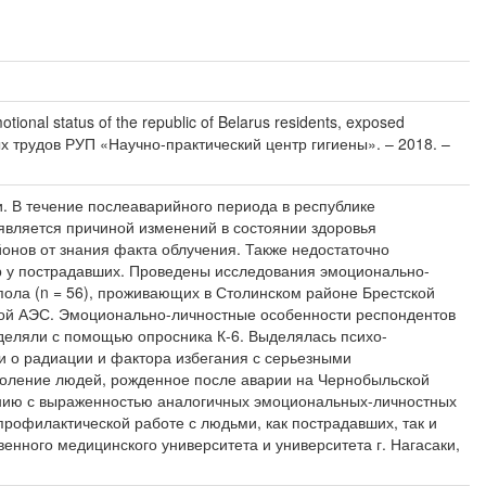
l status of the republic of Belarus residents, exposed
чных трудов РУП «Научно-практический центр гигиены». – 2018. –
. В течение послеаварийного периода в республике
является причиной изменений в состоянии здоровья
нов от знания факта облучения. Также недостаточно
р у пострадавших. Проведены исследования эмоционально-
пола (n = 56), проживающих в Столинском районе Брестской
ской АЭС. Эмоционально-личностные особенности респондентов
еделяли с помощью опросника К-6. Выделялась психо-
 о радиации и фактора избегания с серьезными
коление людей, рожденное после аварии на Чернобыльской
ению с выраженностью аналогичных эмоциональных-личностных
профилактической работе с людьми, как пострадавших, так и
нного медицинского университета и университета г. Нагасаки,