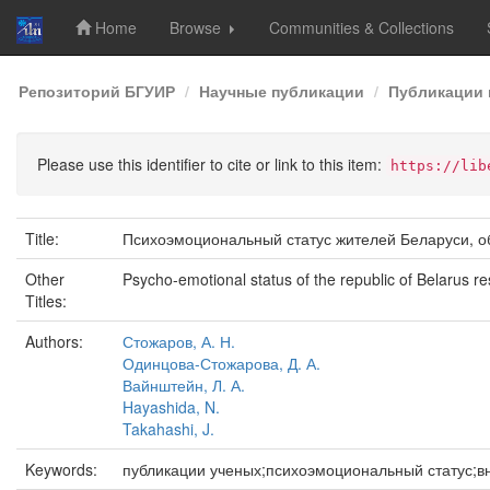
Home
Browse
Communities & Collections
Skip
Репозиторий БГУИР
Научные публикации
Публикации 
navigation
Please use this identifier to cite or link to this item:
https://lib
Title:
Психоэмоциональный статус жителей Беларуси, о
Other
Psycho-emotional status of the republic of Belarus r
Titles:
Authors:
Стожаров, А. Н.
Одинцова-Стожарова, Д. А.
Вайнштейн, Л. А.
Hayashida, N.
Takahashi, J.
Keywords:
публикации ученых;психоэмоциональный статус;вн