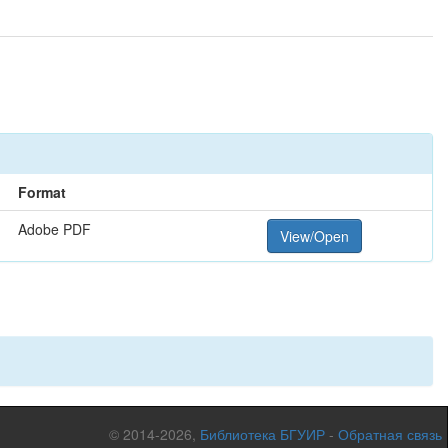
Format
Adobe PDF
View/Open
© 2014-2026,
Библиотека БГУИР
-
Обратная связь