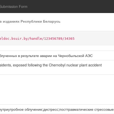
Submission Form
в изданиях Республики Беларусь
eldoc.bsuir.by/handle/123456789/34365
блученных в результате аварии на Чернобыльской АЭС
esidents, exposed following the Chernobyl nuclear plant accident
утриутробное облучение;дистресс;посттравматические стрессовые