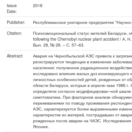
Issue
2018
Date:
Publisher:
Республиканское унитарное предприятие "Научно-
Citation:
Психоэмоциональный статус жителей Беларуси, облу
following the Chernobyl nuclear plant accident / 
Вып. 28, № 28. – С. 57–63.
Abstract:
Авария на Чернобыльской АЭС привела к загрязн
регистрируются тенденции в изменении заболевае
населения: полученное радиационное воздействи
исследовано влияние малых доз ионизирующего и
личностных особенностей детей, рожденных от об
области Беларуси, которые в апреле–мае 1986 г.
определяли согласно модифицирован¬ной шкале Im
симптоматика. При факторном анализе обнаружен
переживаниями по поводу проживания респондент
АЭС, характеризуется более выраженными измен
характеристик их матерей, пострадавших от авари
рожденных после аварии на ЧАЭС. Исследования п
Япония.