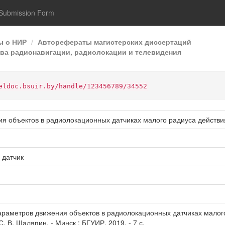
Submission Form
ы о НИР
Авторефераты магистерских диссертаций
ства радионавигации, радиолокации и телевидения
eldoc.bsuir.by/handle/123456789/34552
я объектов в радиолокационных датчиках малого радиуса действи
 датчик
раметров движения объектов в радиолокационных датчиках малого р
 С. В. Шаляпин. - Минск : БГУИР, 2019. - 7 с.