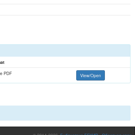
at
e PDF
View/Open