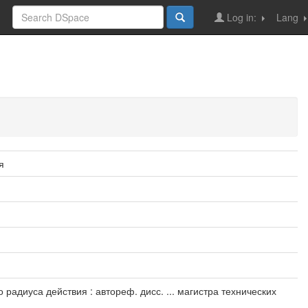
Log in:
Lang
я
адиуса действия : автореф. дисс. ... магистра технических