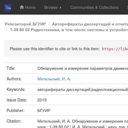
Home
Browse
Communities & Collections
Skip
Репозиторий БГУИР
Авторефераты диссертаций и отчет
navigation
1-39 80 02 Радиотехника, в том числе системы и устрой
Please use this identifier to cite or link to this item:
https://lib
Title:
Обнаружение и измерение параметров движени
Authors:
Метельский, И. А.
Keywords:
авторефераты диссертаций;радиолокационный
Issue Date:
2019
Publisher:
БГУИР
Citation:
Метельский, И. А. Обнаружение и измерение па
наук : 1-39 80 02 / И. А. Метельский ; науч. рук.