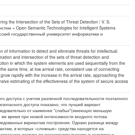
ng the Intersection of the Sets of Threat Detection / V. S.
стем = Open Semantic Technologies for Intelligent Systems
сский государственный университет информатики и
f information to detect and eliminate threats for intellectual
ation and intersection of the sets of threat detection and
option in which the system elements are used sequentially from the
 the same time, at low arrival rate, consistent use of connecting
row rapidly with the increase in the arrival rate, approaching the
sive estimating of the effectiveness of the system of secure access
о доступа с учетом различной последовательности поэтапного
зопасного доступа показано, что лучший вариант
следовательно от наименее "слабых"(имеющих меньшую
же время при низкой интенсивности входного потока
следованных вариантам построения. Однако разница между
антам, в которых «сложные» средства находятся на
зопасного доступа по показателям вносимых задержек и