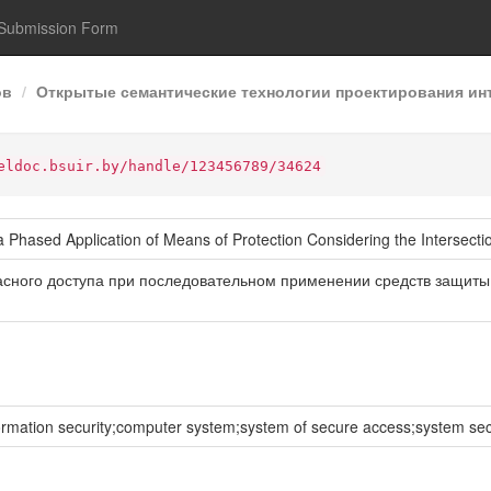
Submission Form
ов
Открытые семантические технологии проектирования инт
eldoc.bsuir.by/handle/123456789/34624
a Phased Application of Means of Protection Considering the Intersectio
сного доступа при последовательном применении средств защиты 
mation security;computer system;system of secure access;system secur