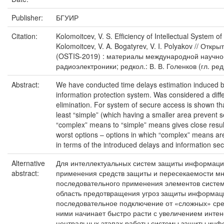
Publisher:
БГУИР
Citation:
Kolomoitcev, V. S. Efﬁciency of Intellectual System o
Kolomoitcev, V. A. Bogatyrev, V. I. Polyakov // О
(OSTIS-2019) : материалы международной научно-
радиоэлектроники; редкол.: В. В. Голенков (гл. ред.
Abstract:
We have conducted time delays estimation induced by 
information protection system. Was considered a diffe
elimination. For system of secure access is shown th
least “simple” (which having a smaller area prevent se
“complex” means to “simple” means gives close results
worst options – options in which “complex” means are
in terms of the introduced delays and information secu
Alternative
Для интеллектуальных систем защиты информации
abstract:
применения средств защиты и пересекаемости мно
последовательного применения элементов систе
область предотвращения угроз защиты информации
последовательное подключение от «сложных» сред
ними начинает быстро расти с увеличением интен
центральных этапах работы системы защиты инфо