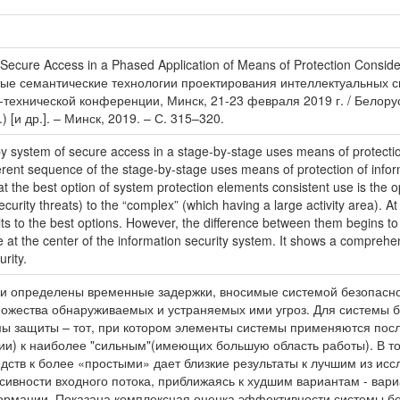
f Secure Access in a Phased Application of Means of Protection Consideri
ткрытые семантические технологии проектирования интеллектуальных си
технической конференции, Минск, 21-23 февраля 2019 г. / Белору
) [и др.]. – Минск, 2019. – С. 315–320.
system of secure access in a stage-by-stage uses means of protection o
rent sequence of the stage-by-stage uses means of protection of inform
at the best option of system protection elements consistent use is the 
curity threats) to the “complex” (which having a large activity area). At
 to the best options. However, the difference between them begins to g
 at the center of the information security system. It shows a comprehen
rity.
 определены временные задержки, вносимые системой безопасног
жества обнаруживаемых и устраняемых ими угроз. Для системы бе
мы защиты – тот, при котором элементы системы применяются по
) к наиболее "сильным"(имеющих большую область работы). В то 
ств к более «простыми» дает близкие результаты к лучшим из ис
сивности входного потока, приближаясь к худшим вариантам - вари
рмации. Показана комплексная оценка эффективности системы бе