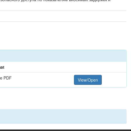
at
e PDF
View/Open