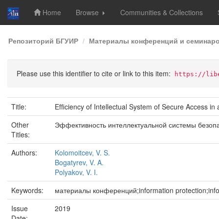
Home
Browse
Communities & Collections
Skip
Репозиторий БГУИР
Материалы конференций и семинар
navigation
Please use this identifier to cite or link to this item:
https://lib
Title:
Efﬁciency of Intellectual System of Secure Access in 
Other
Эффективность интеллектуальной системы безопа
Titles:
Authors:
Kolomoitcev, V. S.
Bogatyrev, V. A.
Polyakov, V. I.
Keywords:
материалы конференций;information protection;infor
Issue
2019
Date: