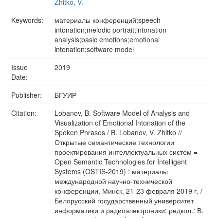
Zhitko, V.
Keywords:
материалы конференций;speech
intonation;melodic portrait;intonation
analysis;basic emotions;emotional
intonation;software model
Issue
2019
Date:
Publisher:
БГУИР
Citation:
Lobanov, B. Software Model of Analysis and
Visualization of Emotional Intonation of the
Spoken Phrases / B. Lobanov, V. Zhitko //
Открытые семантические технологии
проектирования интеллектуальных систем =
Open Semantic Technologies for Intelligent
Systems (OSTIS-2019) : материалы
международной научно-технической
конференции, Минск, 21-23 февраля 2019 г. /
Белорусский государственный университет
информатики и радиоэлектроники; редкол.: В.