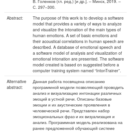
В. Голенков (гл. ред.) [и др.]. – Минск, 2019. –
С. 297–300.
Abstract:
The purpose of this work is to develop a software
model that provides a variety of ways to analyze
and visualize the intonation of the main types of
human emotions. A set of basic emotions and
their acoustical correlations in human speech are
described. A database of emotional speech and
a software model of analysis and visualization of
emotional intonation are presented. The software
model created is based on suggested before a
computer training system named “IntonTrainer”.
Alternative
Данная работа посвящена описанию
abstract:
программной модели позволяющей проводить
анализ и визуализацию интонации различных
эмоций в устной речи. Описаны базовые
эмоции и их акустические проявления в
человеческой речи. Представлен набор
эмоциональных фраз и их визуализация и
анализ. Программная модель реализована на
ранее предложенной обучающей системе