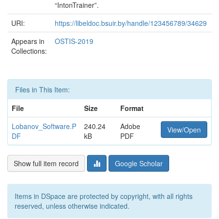
“IntonTrainer”.
URI:
https://libeldoc.bsuir.by/handle/123456789/34629
Appears in
OSTIS-2019
Collections:
Files in This Item:
File
Size
Format
Lobanov_Software.P
240.24
Adobe
View/Open
DF
kB
PDF
Show full item record
Google Scholar
Items in DSpace are protected by copyright, with all rights
reserved, unless otherwise indicated.