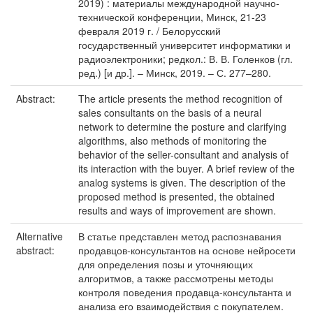
2019) : материалы международной научно-
технической конференции, Минск, 21-23
февраля 2019 г. / Белорусский
государственный университет информатики и
радиоэлектроники; редкол.: В. В. Голенков (гл.
ред.) [и др.]. – Минск, 2019. – С. 277–280.
Abstract:
The article presents the method recognition of
sales consultants on the basis of a neural
network to determine the posture and clarifying
algorithms, also methods of monitoring the
behavior of the seller-consultant and analysis of
its interaction with the buyer. A brief review of the
analog systems is given. The description of the
proposed method is presented, the obtained
results and ways of improvement are shown.
Alternative
В статье представлен метод распознавания
abstract:
продавцов-консультантов на основе нейросети
для определения позы и уточняющих
алгоритмов, а также рассмотрены методы
контроля поведения продавца-консультанта и
анализа его взаимодействия с покупателем.