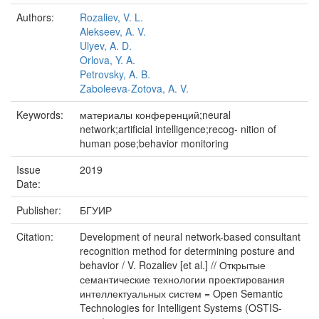
Authors:
Rozaliev, V. L.
Alekseev, A. V.
Ulyev, A. D.
Orlova, Y. A.
Petrovsky, A. B.
Zaboleeva-Zotova, A. V.
Keywords:
материалы конференций;neural
network;artiﬁcial intelligence;recog- nition of
human pose;behavior monitoring
Issue
2019
Date:
Publisher:
БГУИР
Citation:
Development of neural network-based consultant
recognition method for determining posture and
behavior / V. Rozaliev [et al.] // Открытые
семантические технологии проектирования
интеллектуальных систем = Open Semantic
Technologies for Intelligent Systems (OSTIS-