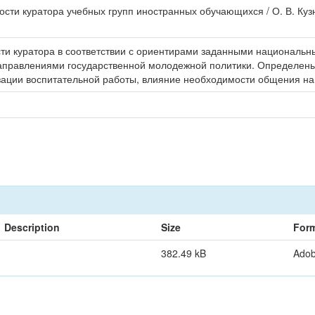
сти куратора учебных групп иностранных обучающихся / О. В. Кузне
сти куратора в соответствии с ориентирами заданными национальн
аправлениями госу­дарственной молодежной политики. Определен
зации воспитательной работы, влияние необходимости общения на
Description
Size
For
382.49 kB
Ado