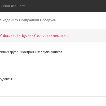
Submission Form
в изданиях Республики Беларусь
eldoc.bsuir.by/handle/123456789/34688
чебных групп иностранных обучающихся
туденты