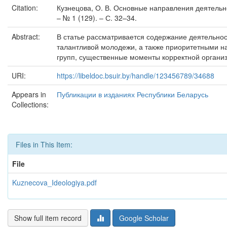
Citation:
Кузнецова, О. В. Основные направления деятельно
– № 1 (129). – С. 32–34.
Abstract:
В статье рассматривается содержание деятельно
талантливой молодежи, а также приоритетными н
групп, суще­ственные моменты корректной органи
URI:
https://libeldoc.bsuir.by/handle/123456789/34688
Appears in
Публикации в изданиях Республики Беларусь
Collections:
Files in This Item:
File
Kuznecova_Ideologiya.pdf
Show full item record
Google Scholar