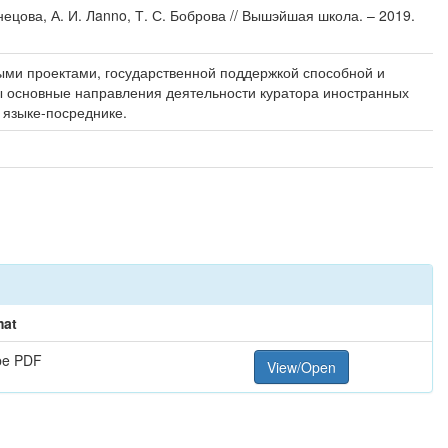
цова, А. И. Лanno, Т. С. Боброва // Вышэйшая школа. – 2019.
ыми проектами, государственной поддержкой способной и
ы основные направления деятельности куратора иностранных
 языке-посреднике.
mat
be PDF
View/Open