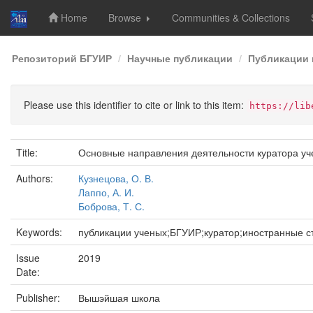
Home
Browse
Communities & Collections
Skip
Репозиторий БГУИР
Научные публикации
Публикации 
navigation
Please use this identifier to cite or link to this item:
https://lib
Title:
Основные направления деятельности куратора у
Authors:
Кузнецова, О. В.
Лаппо, А. И.
Боброва, Т. С.
Keywords:
публикации ученых;БГУИР;куратор;иностранные с
Issue
2019
Date:
Publisher:
Вышэйшая школа