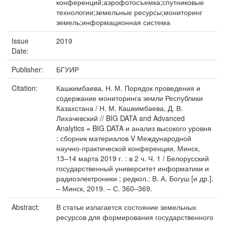
конференций;аэрофотосъемка;спутниковые
технологии;земельные ресурсы;мониторинг
земель;информационная система
Issue
2019
Date:
Publisher:
БГУИР
Citation:
Кашкимбаева, Н. М. Порядок проведения и
содержание мониторинга земли Республики
Казахстана / Н. М. Кашкимбаева, Д. В.
Лихачевский // BIG DATA and Advanced
Analytics = BIG DATA и анализ высокого уровня
: сборник материалов V Международной
научно-практической конференции, Минск,
13–14 марта 2019 г. : в 2 ч. Ч. 1 / Белорусский
государственный университет информатики и
радиоэлектроники ; редкол.: В. А. Богуш [и др.].
– Минск, 2019. – С. 360–369.
Abstract:
В статье излагается состояние земельных
ресурсов для формирования государственного