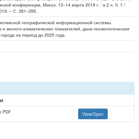
кой конференции, Минск, 13–14 марта 2019 г. : в 2 ч. Ч. 1 /
019. – С. 381–395.
комплексной географической информационной системы
и эколого-климатических показателей, дана геоэкологическая
города на период до 2025 года.
at
e PDF
View/Open