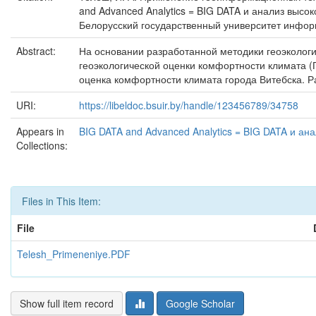
and Advanced Analytics = BIG DATA и анализ высок
Белорусский государственный университет информат
Abstract:
На основании разработанной методики геоэколог
геоэкологической оценки комфортности климата (
оценка комфортности климата города Витебска. Р
URI:
https://libeldoc.bsuir.by/handle/123456789/34758
Appears in
BIG DATA and Advanced Analytics = BIG DATA и ан
Collections:
Files in This Item:
File
Telesh_Primeneniye.PDF
Show full item record
Google Scholar