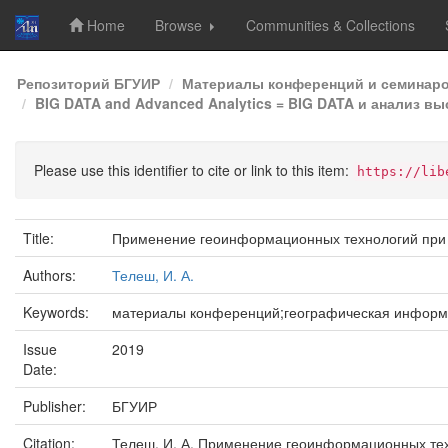
Home
Browse
Communities & Collections
Skip
Репозиторий БГУИР
Материалы конференций и семинар
navigation
BIG DATA and Advanced Analytics = BIG DATA и анализ в
Please use this identifier to cite or link to this item:
https://lib
Title:
Применение геоинформационных технологий при г
Authors:
Телеш, И. А.
Keywords:
материалы конференций;географическая информа
Issue
2019
Date:
Publisher:
БГУИР
Citation:
Телеш, И. А. Применение геоинформационных техно