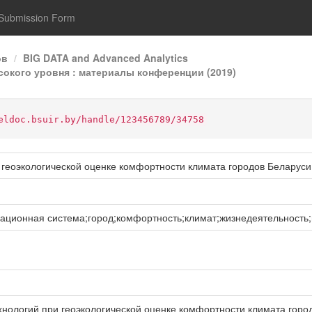
Submission Form
ов
BIG DATA and Advanced Analytics
ысокого уровня : материалы конференции (2019)
eldoc.bsuir.by/handle/123456789/34758
еоэкологической оценке комфортности климата городов Беларуси (
ционная система;город;комфортность;климат;жизнедеятельность;
логий при геоэкологической оценке комфортности климата городов