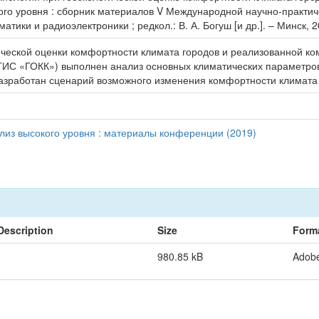
ого уровня : сборник материалов V Международной научно-практичес
ики и радиоэлектроники ; редкол.: В. А. Богуш [и др.]. – Минск, 2
ической оценки комфортности климата городов и реализованной 
ГИС «ГОКК») выполнен анализ основных климатических параметров 
азработан сценарий возможного изменения комфортности климата 
ализ высокого уровня : материалы конференции (2019)
Description
Size
Form
980.85 kB
Adob