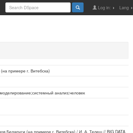
Log in:
Lang
на примере г. Витебска)
моделирование;системный анализ;человек
 Беларуси (на примере г. Витебска) / И. А. Телеш // BIG DATA