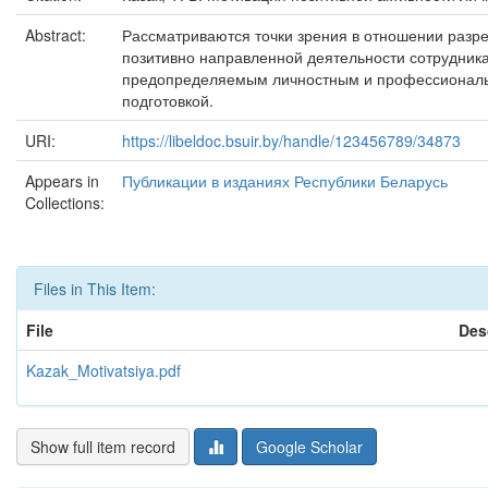
Abstract:
Рассматриваются точки зрения в отношении разр
позитивно направленной деятельности сотрудник
предопределяемым личностным и профессиональ
подготовкой.
URI:
https://libeldoc.bsuir.by/handle/123456789/34873
Appears in
Публикации в изданиях Республики Беларусь
Collections:
Files in This Item:
File
Des
Kazak_Motivatsiya.pdf
Show full item record
Google Scholar