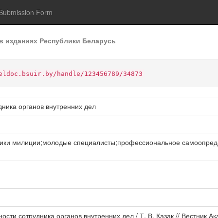
Submission Form
в изданиях Республики Беларусь
eldoc.bsuir.by/handle/123456789/34873
дника органов внутренних дел
тники милиции;молодые специалисты;профессиональное самоопред
ности сотрудника органов внутренних дел / Т. В. Казак // Вестник 