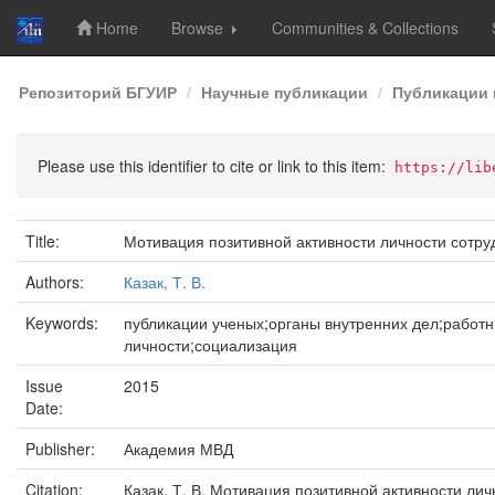
Home
Browse
Communities & Collections
Skip
Репозиторий БГУИР
Научные публикации
Публикации 
navigation
Please use this identifier to cite or link to this item:
https://lib
Title:
Мотивация позитивной активности личности сотру
Authors:
Казак, Т. В.
Keywords:
публикации ученых;органы внутренних дел;рабо
личности;социализация
Issue
2015
Date:
Publisher:
Академия МВД
Citation:
Казак, Т. В. Мотивация позитивной активности лич