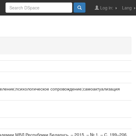
Log in:
Lang
еление;психологическое сопровождение;самоактуализация
Академии МВД Республики Беларусь. – 2015. – № 1. – С. 199–206.