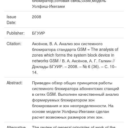
блокиратор;сотовая связь;GSM;модель
Уолфиш-Икегами
Issue
2008
Date:
Publisher:
БГУИР
Citation:
Аксёнов, В. А. Анализ зон системного
блокиратора стандарта GSM = The analysis of
zones which forms the system block device in
networks GSM / В. А. Аксёнов, А. Г. Галкин //
Доклады БГУИР. – 2008. – № 6 (36). – С. 10–
14.
Abstract:
Приведен обзор общих принципов работы
системного блокиратора абонентских станций
в сетях GSM. Выполнен качественный анализ
формируемых блокиратором зон
блокирования и зон неопределенности. На
основе модели Уолфиш-Икегами сделан
расчет возможных размеров этих зон.
Alternative
The review of general principles of work of the