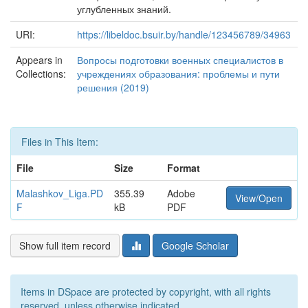
углубленных знаний.
URI:
https://libeldoc.bsuir.by/handle/123456789/34963
Appears in
Вопросы подготовки военных специалистов в
Collections:
учреждениях образования: проблемы и пути
решения (2019)
Files in This Item:
File
Size
Format
Malashkov_Liga.PD
355.39
Adobe
View/Open
F
kB
PDF
Show full item record
Google Scholar
Items in DSpace are protected by copyright, with all rights
reserved, unless otherwise indicated.