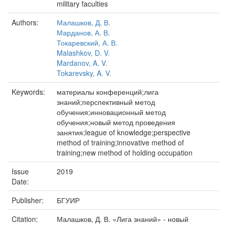
military faculties
Authors:
Малашков, Д. В.
Марданов, А. В.
Токаревский, А. В.
Malashkov, D. V.
Mardanov, A. V.
Tokarevsky, A. V.
Keywords:
материалы конференций;лига
знаний;перспективный метод
обучения;инновационный метод
обучения;новый метод проведения
занятия;league of knowledge;perspective
method of training;innovative method of
training;new method of holding occupation
Issue
2019
Date:
Publisher:
БГУИР
Citation:
Малашков, Д. В. «Лига знаний» - новый