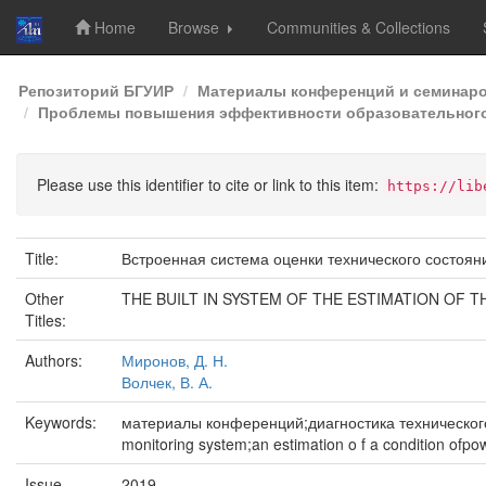
Home
Browse
Communities & Collections
Skip
Репозиторий БГУИР
Материалы конференций и семинар
navigation
Проблемы повышения эффективности образовательного 
Please use this identifier to cite or link to this item:
https://lib
Title:
Встроенная система оценки технического состоя
Other
THE BUILT IN SYSTEM OF THE ESTIMATION OF 
Titles:
Authors:
Миронов, Д. Н.
Волчек, В. А.
Keywords:
материалы конференций;диагностика технического со
monitoring system;an estimation o f a condition ofp
Issue
2019