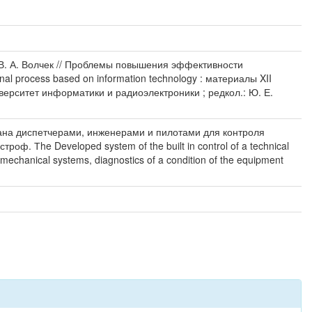
 В. А. Волчек // Проблемы повышения эффективности
al process based on information technology : материалы XII
ерситет информатики и радиоэлектроники ; редкол.: Ю. Е.
вана диспетчерами, инженерами и пилотами для контроля
. Тhe Developed system of the built in control of a technical
lt mechanical systems, diagnostics of a condition of the equipment