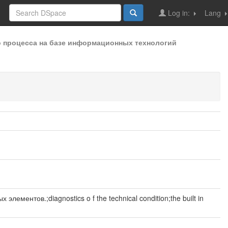
Log in:
Lang
процесса на базе информационных технологий
ентов.;diagnostics o f the technical condition;the built in