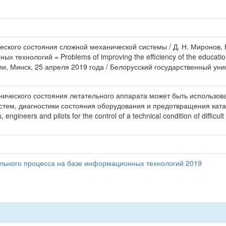
ческого состояния сложной механической системы / Д. Н. Миронов,
технологий = Problems of improving the efficiency of the education
 Минск, 25 апреля 2019 года / Белорусский государственный унив
нического состояния летательного аппарата может быть использо
ем, диагностики состояния оборудования и предотвращения катастроф
 engineers and pilots for the control of a technical condition of difficu
ьного процесса на базе информационных технологий 2019