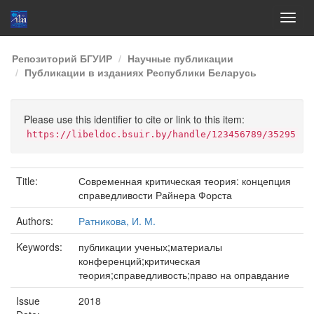
Skip
Репозиторий БГУИР
Научные публикации
navigation
Публикации в изданиях Республики Беларусь
Please use this identifier to cite or link to this item:
https://libeldoc.bsuir.by/handle/123456789/35295
Title:
Современная критическая теория: концепция
справедливости Райнера Форста
Authors:
Ратникова, И. М.
Keywords:
публикации ученых;материалы
конференций;критическая
теория;справедливость;право на оправдание
Issue
2018