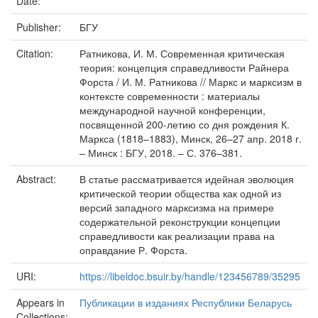
Date:
Publisher:
БГУ
Citation:
Ратникова, И. М. Современная критическая
теория: концепция справедливости Райнера
Форста / И. М. Ратникова // Маркс и марксизм в
контексте современности : материалы
международной научной конференции,
посвященной 200-летию со дня рождения К.
Маркса (1818–1883), Минск, 26–27 апр. 2018 г.
– Минск : БГУ, 2018. – С. 376–381.
Abstract:
В статье рассматривается идейная эволюция
критической теории общества как одной из
версий западного марксизма на примере
содержательной реконструкции концепции
справедливости как реализации права на
оправдание Р. Форста.
URI:
https://libeldoc.bsuir.by/handle/123456789/35295
Appears in
Публикации в изданиях Республики Беларусь
Collections: