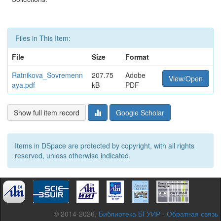
Files in This Item:
File
Size
Format
Ratnikova_Sovremenn
207.75
Adobe
View/Open
aya.pdf
kB
PDF
Show full item record
Google Scholar
Items in DSpace are protected by copyright, with all rights
reserved, unless otherwise indicated.
© 2014-2026,
Библиотека БГУИР
-
Обратная связь