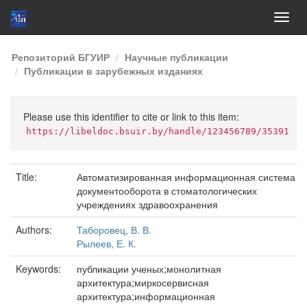
Skip
Репозиторий БГУИР
Научные публикации
navigation
Публикации в зарубежных изданиях
Please use this identifier to cite or link to this item:
https://libeldoc.bsuir.by/handle/123456789/35391
Title:
Автоматизированная информационная система
документооборота в стоматологических
учреждениях здравоохранения
Authors:
Таборовец, В. В.
Рылеев, Е. К.
Keywords:
публикации ученых;монолитная
архитектура;миркосервисная
архитектура;информационная