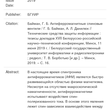
Issue
2019
Date:
Publisher:
БГУИР
Citation:
Байман, Г. Б. Антиферромагнитные спиновые
вентили / Г. Б. Байман, А. Л. Данилюк //
Технические средства защиты информации :
тезисы докладов ХVII Белорусско-российской
научно–технической конференции, Минск, 11
июня 2019 г. / Белорусский государственный
университет информатики и радиоэлектроники
; редкол.: Т. В. Борботько [и др.]. – Минск,
2019. – С. 16.
Abstract:
В настоящее время спинтроника
антиферромагнетиков (АФМ) является быстро
развивающейся областью физики магнетизма.
Несмотря на отсутствие макроскопической
намагниченности, антиферромагнетики
испытывают воздействие спин-
поляризованного тока. В основе этого явления
лежит спин-зависимое взаимодействие между