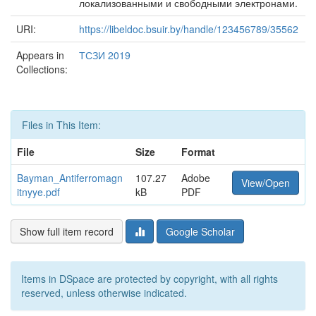
локализованными и свободными электронами.
URI:
https://libeldoc.bsuir.by/handle/123456789/35562
Appears in
ТСЗИ 2019
Collections:
Files in This Item:
File
Size
Format
Bayman_Antiferromagn
107.27
Adobe
View/Open
itnyye.pdf
kB
PDF
Show full item record
Google Scholar
Items in DSpace are protected by copyright, with all rights
reserved, unless otherwise indicated.