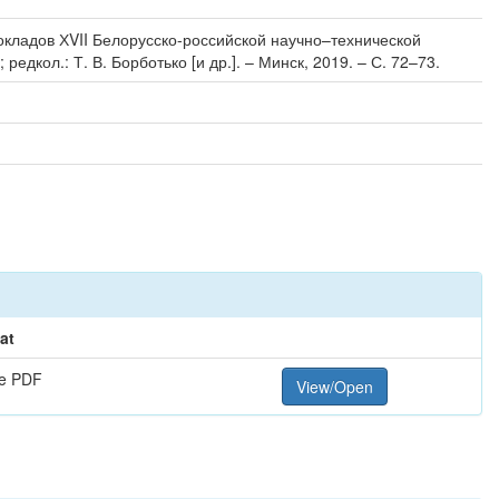
докладов ХVII Белорусско-российской научно–технической
дкол.: Т. В. Борботько [и др.]. – Минск, 2019. – С. 72–73.
at
e PDF
View/Open