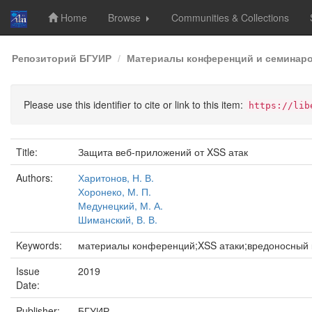
Home
Browse
Communities & Collections
Skip
Репозиторий БГУИР
Материалы конференций и семинар
navigation
Please use this identifier to cite or link to this item:
https://lib
Title:
Защита веб-приложений от XSS атак
Authors:
Харитонов, Н. В.
Хоронеко, М. П.
Медунецкий, М. А.
Шиманский, В. В.
Keywords:
материалы конференций;XSS атаки;вредоносный 
Issue
2019
Date:
Publisher:
БГУИР