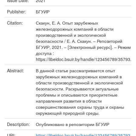
Issue Date:
2021
Publisher:
БГУИР
Citation:
Скакун, Е. А. Опыт зарубежных
железнодорожных компаний в области
производственной и экологической
безопасности / Е. А. Скакун. – Репозиторий
БГУИР, 2021. – [Электронный ресурс]. – Режим
доступа :
https://libeldoc.bsuir.by/handle/123456789/35793.
Abstract:
В данной статье рассматривается опыт
зарубежных железнодорожных компаний в
области производственной и экологической
безопасности. Раскрываются актуальные
проблемы и описываются приоритетные
направления развития в области
совершенствования охраны труда и охраны
окружающей природной среды.
Description:
Опубликовано в репозитории БГУИР
URI:
https://libeldoc.bsuir.by/handle/123456789/35793