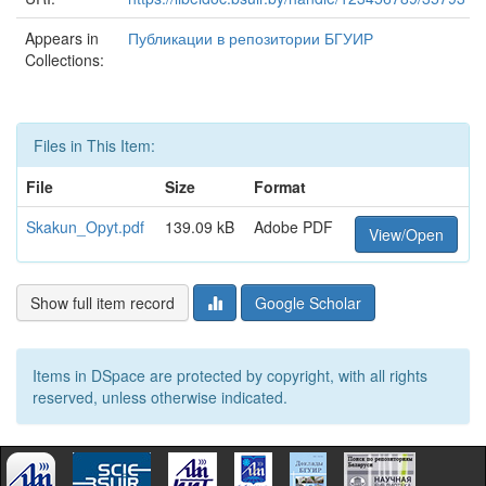
Appears in
Публикации в репозитории БГУИР
Collections:
Files in This Item:
File
Size
Format
Skakun_Opyt.pdf
139.09 kB
Adobe PDF
View/Open
Show full item record
Google Scholar
Items in DSpace are protected by copyright, with all rights
reserved, unless otherwise indicated.