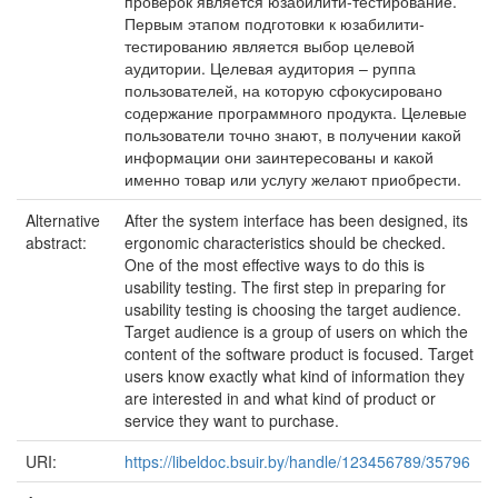
проверок является юзабилити-тестирование.
Первым этапом подготовки к юзабилити-
тестированию является выбор целевой
аудитории. Целевая аудитория – руппа
пользователей, на которую сфокусировано
содержание программного продукта. Целевые
пользователи точно знают, в получении какой
информации они заинтересованы и какой
именно товар или услугу желают приобрести.
Alternative
After the system interface has been designed, its
abstract:
ergonomic characteristics should be checked.
One of the most effective ways to do this is
usability testing. The first step in preparing for
usability testing is choosing the target audience.
Target audience is a group of users on which the
content of the software product is focused. Target
users know exactly what kind of information they
are interested in and what kind of product or
service they want to purchase.
URI:
https://libeldoc.bsuir.by/handle/123456789/35796