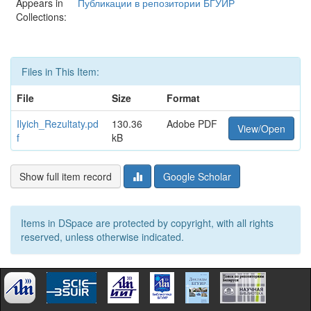
Appears in
Публикации в репозитории БГУИР
Collections:
Files in This Item:
File
Size
Format
Ilyich_Rezultaty.pd
130.36
Adobe PDF
View/Open
f
kB
Show full item record
Google Scholar
Items in DSpace are protected by copyright, with all rights
reserved, unless otherwise indicated.