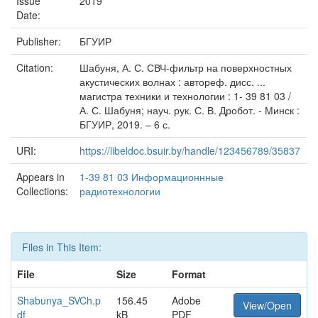
Issue
2019
Date:
Publisher:
БГУИР
Citation:
Шабуня, А. С. СВЧ-фильтр на поверхностных
акустических волнах : автореф. дисс. ...
магистра техники и технологии : 1- 39 81 03 /
А. С. Шабуня; науч. рук. С. В. Дробот. - Минск :
БГУИР, 2019. – 6 с.
URI:
https://libeldoc.bsuir.by/handle/123456789/35837
Appears in
1-39 81 03 Информационнные
Collections:
радиотехнологии
Files in This Item:
File
Size
Format
Shabunya_SVCh.p
156.45
Adobe
View/Open
df
kB
PDF