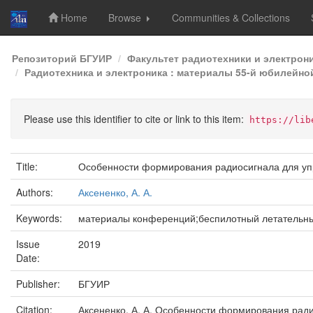
Home
Browse
Communities & Collections
Skip
Репозиторий БГУИР
Факультет радиотехники и электрон
navigation
Радиотехника и электроника : материалы 55-й юбилейной
Please use this identifier to cite or link to this item:
https://lib
Title:
Особенности формирования радиосигнала для у
Authors:
Аксененко, А. А.
Keywords:
материалы конференций;беспилотный летательны
Issue
2019
Date:
Publisher:
БГУИР
Citation:
Аксененко, А. А. Особенности формирования ради