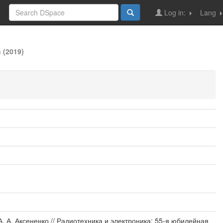
Log in:
Lang
 (2019)
 А. Аксененко // Радиотехника и электроника: 55-я юбилейная