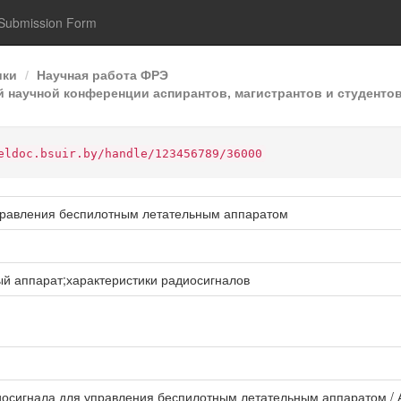
Submission Form
ики
Научная работа ФРЭ
 научной конференции аспирантов, магистрантов и студентов
eldoc.bsuir.by/handle/123456789/36000
правления беспилотным летательным аппаратом
й аппарат;характеристики радиосигналов
осигнала для управления беспилотным летательным аппаратом / А.