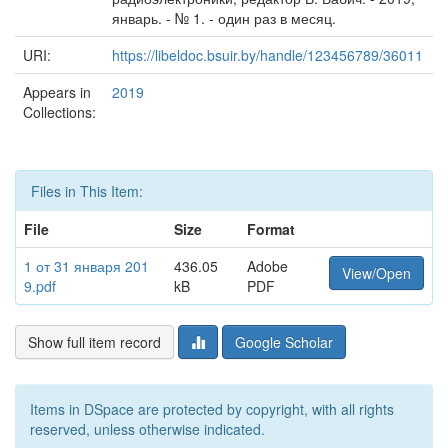
январь. - № 1. - один раз в месяц.
URI:
https://libeldoc.bsuir.by/handle/123456789/36011
Appears in
2019
Collections:
Files in This Item:
File
Size
Format
1 от 31 января 201
436.05
Adobe
View/Open
9.pdf
kB
PDF
Show full item record
Google Scholar
Items in DSpace are protected by copyright, with all rights
reserved, unless otherwise indicated.