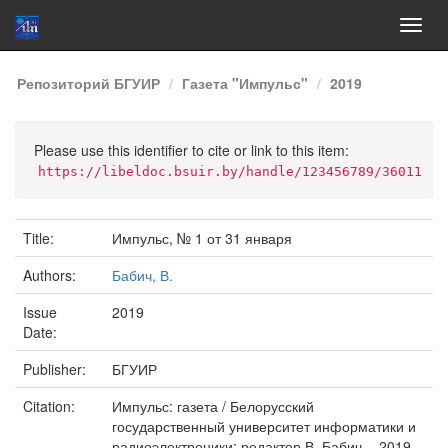
Skip
Репозиторий БГУИР
Газета "Импульс"
2019
navigation
Please use this identifier to cite or link to this item:
https://libeldoc.bsuir.by/handle/123456789/36011
Title:
Импульс, № 1 от 31 января
Authors:
Бабич, В.
Issue
2019
Date:
Publisher:
БГУИР
Citation:
Импульс: газета / Белорусский
государственный университет информатики и
радиоэлектроники; редактор В. Бабич. - 2019,